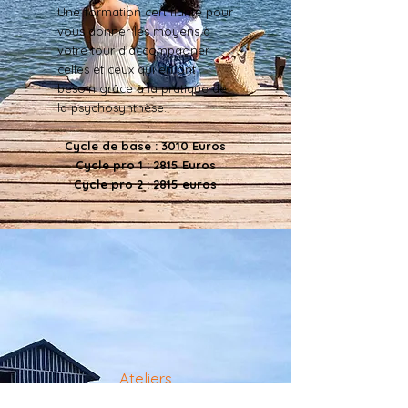
Une formation certifiante pour
vous donner les moyens à
votre tour d’accompagner
celles et ceux qui en ont
besoin grâce à la pratique de
la psychosynthèse.
Cycle de base :
3010 Euros
Cycle pro 1 : 2815 Euros
Cycle pro 2 : 2815 euros
Ateliers
Psychogénéalogie