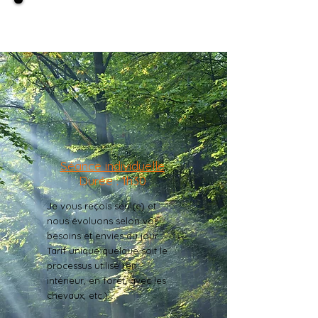
Tarifs et Prestations
Séance individuelle
Durée : 1h30
Je vous reçois seul(e) et
nous évoluons selon vos
besoins et envies du jour.
Tarif unique quelque soit le
processus utilisé (en
intérieur, en forêt, avec les
chevaux, etc.).