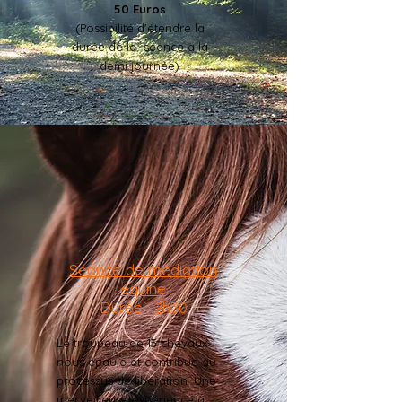
50 Euros
(Possibilité d'étendre la
durée de la séance à la
demi journée)
Séance de médiation
équine
Durée : 2h30
Le troupeau de 15 chevaux
nous épaule et contribue au
processus de libération. Une
merveilleuse expérience à