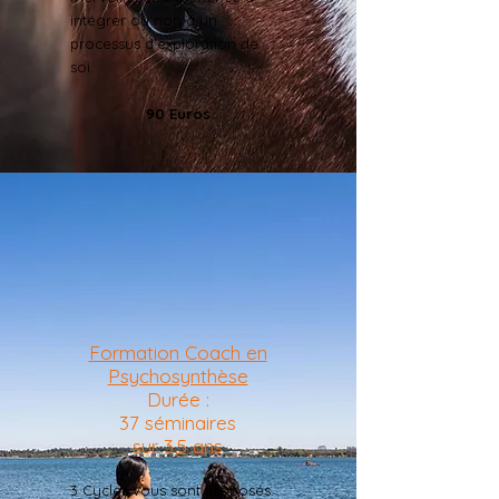
intégrer ou non à un
processus d'exploration de
soi.
90 Euros
Formation Coach en
Psychosynthèse
Durée :
37 séminaires
sur 3,5 ans
3 Cycles vous sont proposés.