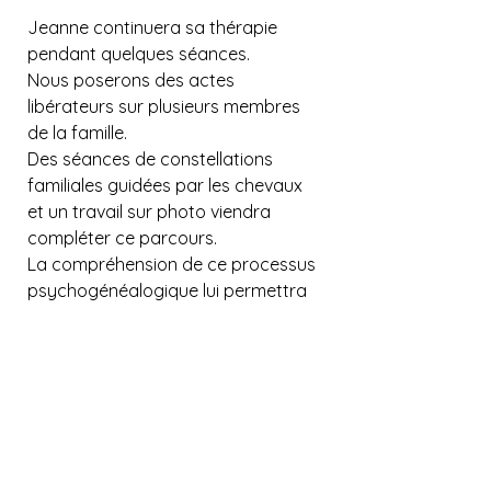
Jeanne continuera sa thérapie 
pendant quelques séances.
Nous poserons des actes 
libérateurs sur plusieurs membres 
de la famille.
Des séances de constellations 
familiales guidées par les chevaux 
et un travail sur photo viendra 
compléter ce parcours.
La compréhension de ce processus 
psychogénéalogique lui permettra 
d'aborder son traitement et sa 
chimiothérapie d'une manière 
optimale.
Elle va pouvoir s'engager 
totalement sur son chemin de 
guérison.